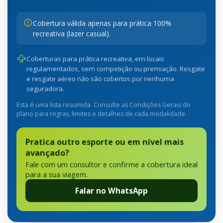
Cobertura válida apenas para prática 100%
recreativa (lazer casual).
Coberturas para prática recreativa, em locais
regulamentados, sem competição ou premiação. Resgate
e resgate aéreo não são cobertos por nenhuma
seguradora.
Esta é uma lista resumida. Consulte as Condições Gerais do
plano para regras, limites e detalhes de cada modalidade.
Pratica outro esporte ou em nível mais
avançado?
Fale com um consultor e confirme a cobertura ideal
para a sua viagem.
Falar no WhatsApp