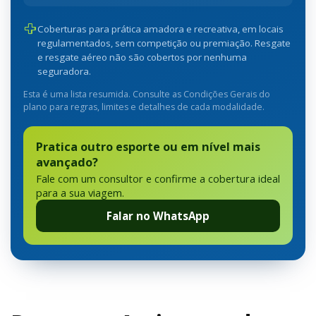
Coberturas para prática amadora e recreativa, em locais
regulamentados, sem competição ou premiação. Resgate
e resgate aéreo não são cobertos por nenhuma
seguradora.
Esta é uma lista resumida. Consulte as Condições Gerais do
plano para regras, limites e detalhes de cada modalidade.
Pratica outro esporte ou em nível mais
avançado?
Fale com um consultor e confirme a cobertura ideal
para a sua viagem.
Falar no WhatsApp