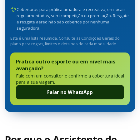
Coberturas para prática amadora e recreativa, em locais
regulamentados, sem competição ou premiação. Resgate
e resgate aéreo não são cobertos por nenhuma
seguradora.
Esta é uma lista resumida. Consulte as Condições Gerais do
plano para regras, limites e detalhes de cada modalidade.
Pratica outro esporte ou em nível mais
avançado?
Fale com um consultor e confirme a cobertura ideal
para a sua viagem.
Falar no WhatsApp
Por que o Assistente de