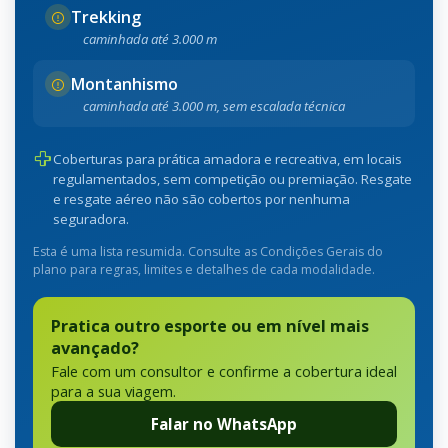
Trekking
caminhada até 3.000 m
Montanhismo
caminhada até 3.000 m, sem escalada técnica
Coberturas para prática amadora e recreativa, em locais
regulamentados, sem competição ou premiação. Resgate
e resgate aéreo não são cobertos por nenhuma
seguradora.
Esta é uma lista resumida. Consulte as Condições Gerais do
plano para regras, limites e detalhes de cada modalidade.
Pratica outro esporte ou em nível mais
avançado?
Fale com um consultor e confirme a cobertura ideal
para a sua viagem.
Falar no WhatsApp