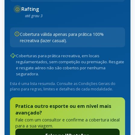
Rafting
até grau 3
Cobertura válida apenas para prática 100%
recreativa (lazer casual).
Coberturas para prática recreativa, em locais
regulamentados, sem competição ou premiação. Resgate
e resgate aéreo não são cobertos por nenhuma
seguradora.
Esta é uma lista resumida. Consulte as Condições Gerais do
plano para regras, limites e detalhes de cada modalidade.
Pratica outro esporte ou em nível mais
avançado?
Fale com um consultor e confirme a cobertura ideal
para a sua viagem.